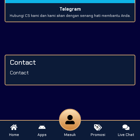
Telegram
Hubungi CS kami dan kami akan dengan senang hati membantu Anda.
Contact
Contact
Home
Apps
Masuk
Promosi
Live Chat